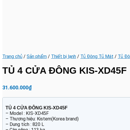
Trang chủ
/
Sản phẩm
/
Thiết bị lạnh
/
Tủ Đông Tủ Mát
/
Tủ Đô
TỦ 4 CỬA ĐÔNG KIS-XD45F
31.600.000
₫
TỦ 4 CỬA ĐÔNG KIS-XD45F
– Model : KIS-XD45F
– Thương hiệu: Kistem(Korea brand)
– Dung tích : 820 L
– Cân nặng : 113 kg