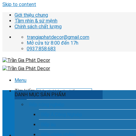
Skip to content
Giới thiệu chung
Tầm nhìn & sứ mệnh
Chính sách chất lượng
trangiaphatdecor@gmail.com
Mở cửa từ 8:00 đến 17h
0937.858.683
Menu
Tìm kiếm:
DANH MỤC SẢN PHẨM
Bếp công nghiệp
Bếp Á Công Nghiệp
Hotline tư vấn dịch vụ
0937.858.683
Bếp âu
Bếp chiên phẳng
Chưa có sản phẩm trong giỏ hàng.