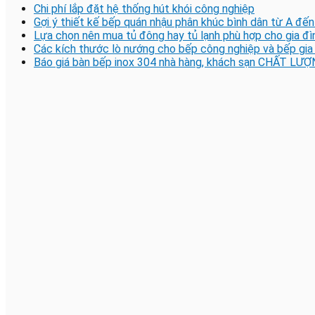
Chi phí lắp đặt hệ thống hút khói công nghiệp
Gợi ý thiết kế bếp quán nhậu phân khúc bình dân từ A đến
Lựa chọn nên mua tủ đông hay tủ lạnh phù hợp cho gia đì
Các kích thước lò nướng cho bếp công nghiệp và bếp gia
Báo giá bàn bếp inox 304 nhà hàng, khách sạn CHẤT LƯỢ