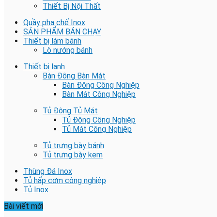
Thiết Bị Nội Thất
Quầy pha chế Inox
SẢN PHẨM BÁN CHẠY
Thiết bị làm bánh
Lò nướng bánh
Thiết bị lạnh
Bàn Đông Bàn Mát
Bàn Đông Công Nghiệp
Bàn Mát Công Nghiệp
Tủ Đông Tủ Mát
Tủ Đông Công Nghiệp
Tủ Mát Công Nghiệp
Tủ trưng bày bánh
Tủ trưng bày kem
Thùng Đá Inox
Tủ hấp cơm công nghiệp
Tủ Inox
Bài viết mới