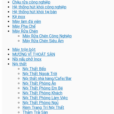
Chậu rửa công nghiệp
Hệ thống hút khói công nghiệp
Hệ thống hút khói tại bàn
Kệ inox
Máy làm đá viên
Máy Pha Chế
Máy Rửa Chén
Máy Rửa Chén Công Nghiệp
Máy Rửa Chén Siêu Âm
Máy trộn bột
MƯƠNG VĨ THOÁT SÀN
Nồi nấu phở Inox
Nội thất
Nội Thất Bếp
Nội Thất Ngoài Trời
Nội thất nhà hàng/Cafe/Bar
Nội Thất Phòng Ăn
Nội Thất Phòng Em Bé
Nội Thất Phòng Khách
Nội Thất Phòng Làm Việc
Nội Thất Phòng Ngủ
Rèm Trang Trí Nội Thất
Thảm Trải Sàn