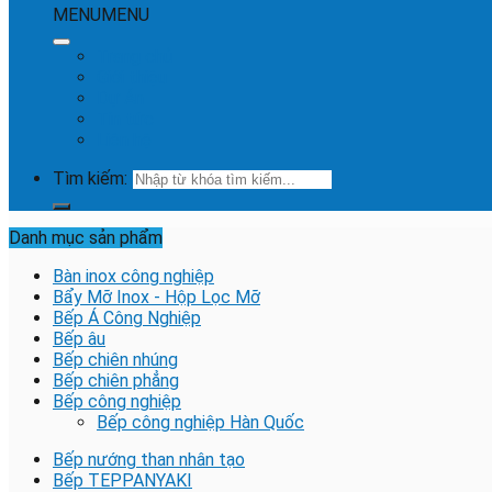
MENU
MENU
Trang chủ
Giới thiệu
Dự Án
Tin tức
Liên hệ
Tìm kiếm:
Danh mục sản phẩm
Bàn inox công nghiệp
Bẩy Mỡ Inox - Hộp Lọc Mỡ
Bếp Á Công Nghiệp
Bếp âu
Bếp chiên nhúng
Bếp chiên phẳng
Bếp công nghiệp
Bếp công nghiệp Hàn Quốc
Bếp nướng than nhân tạo
Bếp TEPPANYAKI