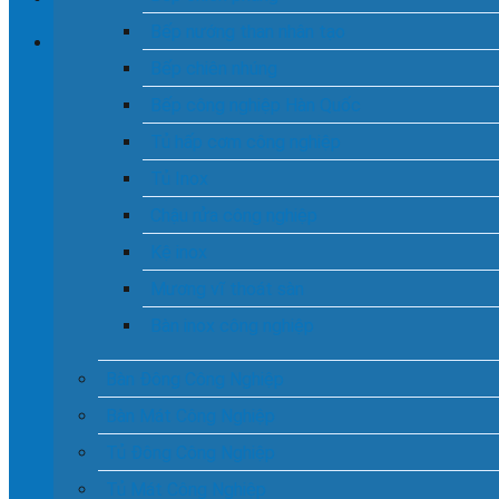
Bếp nướng than nhân tạo
Bếp chiên nhúng
Chưa có sản phẩm trong giỏ hàng.
Bếp công nghiệp Hàn Quốc
Tủ hấp cơm công nghiệp
Tủ Inox
Chậu rửa công nghiệp
Kệ inox
Mương vĩ thoát sàn
Bàn inox công nghiệp
Bàn Đông Công Nghiệp
Bàn Mát Công Nghiệp
Tủ Đông Công Nghiệp
Tủ Mát Công Nghiệp