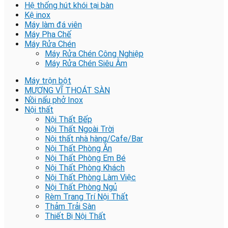
Hệ thống hút khói tại bàn
Kệ inox
Máy làm đá viên
Máy Pha Chế
Máy Rửa Chén
Máy Rửa Chén Công Nghiệp
Máy Rửa Chén Siêu Âm
Máy trộn bột
MƯƠNG VĨ THOÁT SÀN
Nồi nấu phở Inox
Nội thất
Nội Thất Bếp
Nội Thất Ngoài Trời
Nội thất nhà hàng/Cafe/Bar
Nội Thất Phòng Ăn
Nội Thất Phòng Em Bé
Nội Thất Phòng Khách
Nội Thất Phòng Làm Việc
Nội Thất Phòng Ngủ
Rèm Trang Trí Nội Thất
Thảm Trải Sàn
Thiết Bị Nội Thất