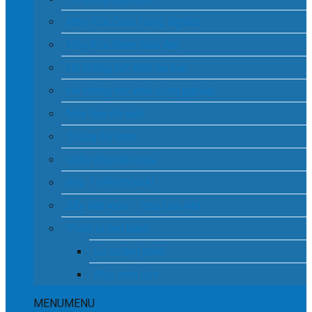
Máy Rửa Chén Công Nghiệp
Máy Rửa Chén Siêu Âm
Hệ thống hút khói tại bàn
Hệ thống hút khói công nghiệp
Máy làm đá viên
Thùng Đá Inox
Quầy pha chế Inox
Bếp TEPPANYAKI
Bẩy Mỡ Inox – Hộp Lọc Mỡ
Thiết bị làm bánh
Lò nướng bánh
Máy trộn bột
MENU
MENU