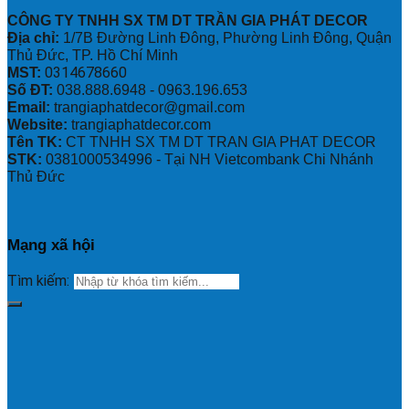
CÔNG TY TNHH SX TM DT TRẦN GIA PHÁT DECOR
Địa chỉ:
1/7B Đường Linh Đông, Phường Linh Đông, Quận
Thủ Đức, TP. Hồ Chí Minh
0314678660
MST:
Số ĐT:
038.888.6948 - 0963.196.653
Email:
trangiaphatdecor@gmail.com
Website:
trangiaphatdecor.com
Tên TK:
CT TNHH SX TM DT TRAN GIA PHAT DECOR
STK:
0381000534996 - Tại NH Vietcombank Chi Nhánh
Thủ Đức
Mạng xã hội
Tìm kiếm: