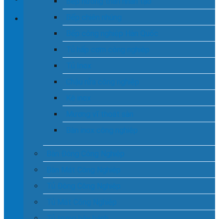
Bếp nướng than nhân tạo
Bếp chiên nhúng
Giỏ hàng
Bếp công nghiệp Hàn Quốc
Chưa có sản phẩm trong giỏ hàng.
Tủ hấp cơm công nghiệp
Tủ Inox
Chậu rửa công nghiệp
Kệ inox
Mương vĩ thoát sàn
Bàn inox công nghiệp
Bàn Đông Công Nghiệp
Bàn Mát Công Nghiệp
Tủ Đông Công Nghiệp
Tủ Mát Công Nghiệp
Tủ trưng bày bánh