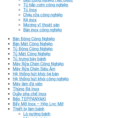
Tủ hấp cơm công nghiệp
Tủ Inox
Chậu rửa công nghiệp
Kệ inox
Mương vĩ thoát sàn
Bàn inox công nghiệp
Bàn Đông Công Nghiệp
Bàn Mát Công Nghiệp
Tủ Đông Công Nghiệp
Tủ Mát Công Nghiệp
Tủ trưng bày bánh
Máy Rửa Chén Công Nghiệp
Máy Rửa Chén Siêu Âm
Hệ thống hút khói tại bàn
Hệ thống hút khói công nghiệp
Máy làm đá viên
Thùng Đá Inox
Quầy pha chế Inox
Bếp TEPPANYAKI
Bẩy Mỡ Inox – Hộp Lọc Mỡ
Thiết bị làm bánh
Lò nướng bánh