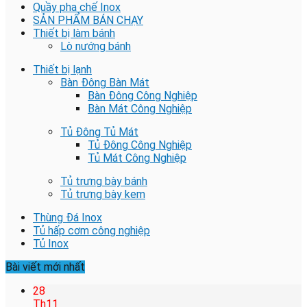
Quầy pha chế Inox
SẢN PHẨM BÁN CHẠY
Thiết bị làm bánh
Lò nướng bánh
Thiết bị lạnh
Bàn Đông Bàn Mát
Bàn Đông Công Nghiệp
Bàn Mát Công Nghiệp
Tủ Đông Tủ Mát
Tủ Đông Công Nghiệp
Tủ Mát Công Nghiệp
Tủ trưng bày bánh
Tủ trưng bày kem
Thùng Đá Inox
Tủ hấp cơm công nghiệp
Tủ Inox
Bài viết mới nhất
28
Th11