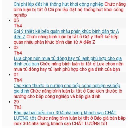
Chi phí lắp đặt hệ thống hút khói công nghiệp
Chức năng
bình luận bị tắt
ở Chi phí lắp đặt hệ thống hút khói công
nghiệp
05
Th4
Gợi ý thiết kế bếp quán nhậu phân khúc bình dân từ A
đến Z
Chức năng bình luận bị tắt
ở Gợi ý thiết kế bếp
quán nhậu phân khúc bình dân từ A đến Z
03
Th4
Lựa chọn nên mua tủ đông hay tủ lạnh phù hợp cho gia
đình của bạn
Chức năng bình luận bị tắt
ở Lựa chọn nên
mua tủ đông hay tủ lạnh phù hợp cho gia đình của bạn
01
Th4
Các kích thước lò nướng cho bếp công nghiệp và bếp
gia đình
Chức năng bình luận bị tắt
ở Các kích thước lò
nướng cho bếp công nghiệp và bếp gia đình
29
Th3
Báo giá bàn bếp inox 304 nhà hàng, khách sạn CHẤT
LƯỢNG tốt
Chức năng bình luận bị tắt
ở Báo giá bàn bếp
inox 304 nhà hàng, khách sạn CHẤT LƯỢNG tốt