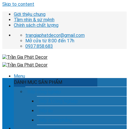
Skip to content
Giới thiệu chung
Tầm nhìn & sứ mệnh
Chính sách chất lượng
trangiaphatdecor@gmail.com
Mở cửa từ 8:00 đến 17h
0937.858.683
Menu
DANH MỤC SẢN PHẨM
Tìm kiếm:
Bếp công nghiệp
Bếp Á Công Nghiệp
Bếp âu
Hotline tư vấn dịch vụ
0937.858.683
Bếp chiên phẳng
Chưa có sản phẩm trong giỏ hàng.