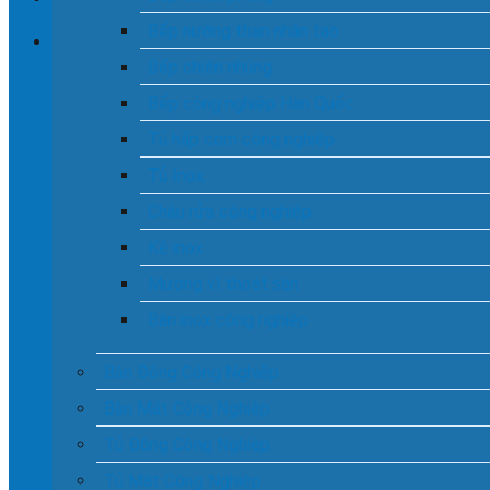
Bếp nướng than nhân tạo
Bếp chiên nhúng
Chưa có sản phẩm trong giỏ hàng.
Bếp công nghiệp Hàn Quốc
Tủ hấp cơm công nghiệp
Tủ Inox
Chậu rửa công nghiệp
Kệ inox
Mương vĩ thoát sàn
Bàn inox công nghiệp
Bàn Đông Công Nghiệp
Bàn Mát Công Nghiệp
Tủ Đông Công Nghiệp
Tủ Mát Công Nghiệp