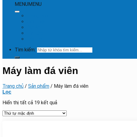
MENU
MENU
Trang chủ
Giới thiệu
Dự Án
Tin tức
Liên hệ
Tìm kiếm:
Máy làm đá viên
Trang chủ
/
Sản phẩm
/
Máy làm đá viên
Lọc
Hiển thị tất cả 19 kết quả