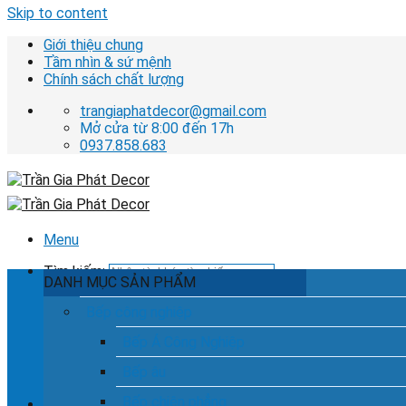
Skip to content
Giới thiệu chung
Tầm nhìn & sứ mệnh
Chính sách chất lượng
trangiaphatdecor@gmail.com
Mở cửa từ 8:00 đến 17h
0937.858.683
Menu
Tìm kiếm:
DANH MỤC SẢN PHẨM
Bếp công nghiệp
Bếp Á Công Nghiệp
Hotline tư vấn dịch vụ
0937.858.683
Bếp âu
Bếp chiên phẳng
Chưa có sản phẩm trong giỏ hàng.