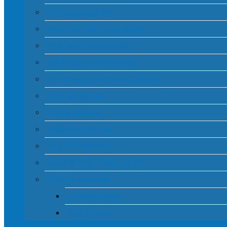
Tủ trưng bày bánh
Máy Rửa Chén Công Nghiệp
Máy Rửa Chén Siêu Âm
Hệ thống hút khói tại bàn
Hệ thống hút khói công nghiệp
Máy làm đá viên
Thùng Đá Inox
Quầy pha chế Inox
Bếp TEPPANYAKI
Bẩy Mỡ Inox – Hộp Lọc Mỡ
Thiết bị làm bánh
Lò nướng bánh
Máy trộn bột