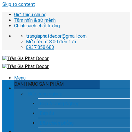
Skip to content
Giới thiệu chung
Tầm nhìn & sứ mệnh
Chính sách chất lượng
trangiaphatdecor@gmail.com
Mở cửa từ 8:00 đến 17h
0937.858.683
Menu
DANH MỤC SẢN PHẨM
Tìm kiếm:
Bếp công nghiệp
Bếp Á Công Nghiệp
Bếp âu
Hotline tư vấn dịch vụ
0937.858.683
Bếp chiên phẳng
Chưa có sản phẩm trong giỏ hàng.