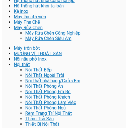
Hệ thống hút khói công nghiệp
Hệ thống hút khói tại bàn
Kệ inox
Máy làm đá viên
Máy Pha Chế
Máy Rửa Chén
Máy Rửa Chén Công Nghiệp
Máy Rửa Chén Siêu Âm
Máy trộn bột
MƯƠNG VĨ THOÁT SÀN
Nồi nấu phở Inox
Nội thất
Nội Thất Bếp
Nội Thất Ngoài Trời
Nội thất nhà hàng/Cafe/Bar
Nội Thất Phòng Ăn
Nội Thất Phòng Em Bé
Nội Thất Phòng Khách
Nội Thất Phòng Làm Việc
Nội Thất Phòng Ngủ
Rèm Trang Trí Nội Thất
Thảm Trải Sàn
Thiết Bị Nội Thất