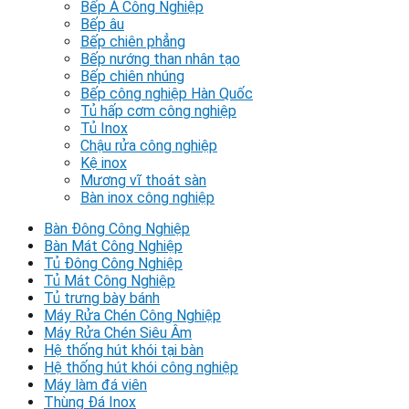
Bếp Á Công Nghiệp
Bếp âu
Bếp chiên phẳng
Bếp nướng than nhân tạo
Bếp chiên nhúng
Bếp công nghiệp Hàn Quốc
Tủ hấp cơm công nghiệp
Tủ Inox
Chậu rửa công nghiệp
Kệ inox
Mương vĩ thoát sàn
Bàn inox công nghiệp
Bàn Đông Công Nghiệp
Bàn Mát Công Nghiệp
Tủ Đông Công Nghiệp
Tủ Mát Công Nghiệp
Tủ trưng bày bánh
Máy Rửa Chén Công Nghiệp
Máy Rửa Chén Siêu Âm
Hệ thống hút khói tại bàn
Hệ thống hút khói công nghiệp
Máy làm đá viên
Thùng Đá Inox