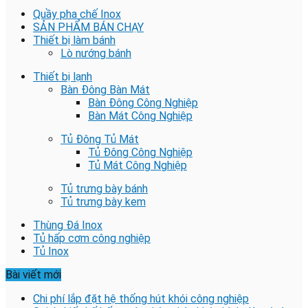
Quầy pha chế Inox
SẢN PHẨM BÁN CHẠY
Thiết bị làm bánh
Lò nướng bánh
Thiết bị lạnh
Bàn Đông Bàn Mát
Bàn Đông Công Nghiệp
Bàn Mát Công Nghiệp
Tủ Đông Tủ Mát
Tủ Đông Công Nghiệp
Tủ Mát Công Nghiệp
Tủ trưng bày bánh
Tủ trưng bày kem
Thùng Đá Inox
Tủ hấp cơm công nghiệp
Tủ Inox
Bài viết mới
Chi phí lắp đặt hệ thống hút khói công nghiệp