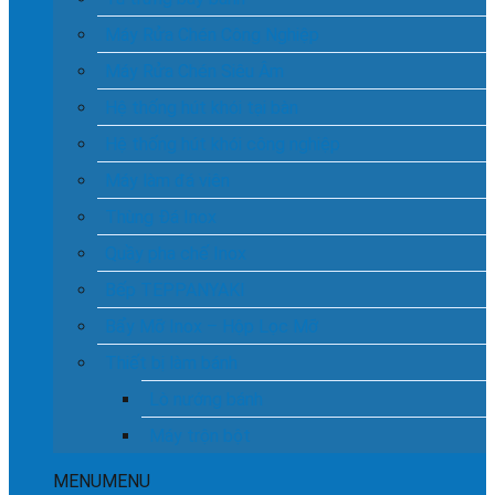
Máy Rửa Chén Công Nghiệp
Máy Rửa Chén Siêu Âm
Hệ thống hút khói tại bàn
Hệ thống hút khói công nghiệp
Máy làm đá viên
Thùng Đá Inox
Quầy pha chế Inox
Bếp TEPPANYAKI
Bẩy Mỡ Inox – Hộp Lọc Mỡ
Thiết bị làm bánh
Lò nướng bánh
Máy trộn bột
MENU
MENU