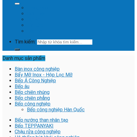
Trang chủ
Giới thiệu
Dự Án
Tin tức
Liên hệ
Tìm kiếm:
Danh mục sản phẩm
Bàn inox công nghiệp
Bẩy Mỡ Inox - Hộp Lọc Mỡ
Bếp Á Công Nghiệp
Bếp âu
Bếp chiên nhúng
Bếp chiên phẳng
Bếp công nghiệp
Bếp công nghiệp Hàn Quốc
Bếp nướng than nhân tạo
Bếp TEPPANYAKI
Chậu rửa công nghiệp