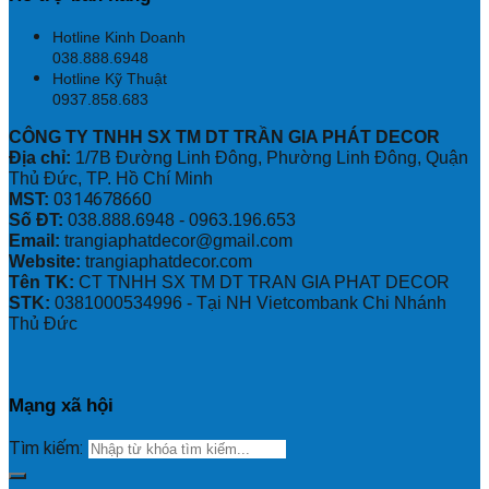
Hotline Kinh Doanh
038.888.6948
Hotline Kỹ Thuật
0937.858.683
CÔNG TY TNHH SX TM DT TRẦN GIA PHÁT DECOR
Địa chỉ:
1/7B Đường Linh Đông, Phường Linh Đông, Quận
Thủ Đức, TP. Hồ Chí Minh
0314678660
MST:
Số ĐT:
038.888.6948 - 0963.196.653
Email:
trangiaphatdecor@gmail.com
Website:
trangiaphatdecor.com
Tên TK:
CT TNHH SX TM DT TRAN GIA PHAT DECOR
STK:
0381000534996 - Tại NH Vietcombank Chi Nhánh
Thủ Đức
Mạng xã hội
Tìm kiếm: