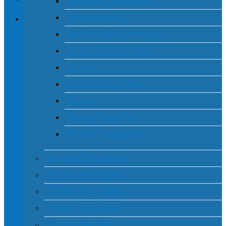
Bếp nướng than nhân tạo
Bếp chiên nhúng
Giỏ hàng
Bếp công nghiệp Hàn Quốc
Chưa có sản phẩm trong giỏ hàng.
Tủ hấp cơm công nghiệp
Tủ Inox
Chậu rửa công nghiệp
Kệ inox
Mương vĩ thoát sàn
Bàn inox công nghiệp
Bàn Đông Công Nghiệp
Bàn Mát Công Nghiệp
Tủ Đông Công Nghiệp
Tủ Mát Công Nghiệp
Tủ trưng bày bánh