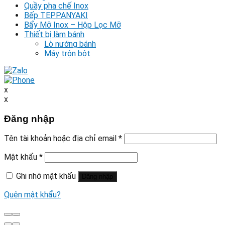
Quầy pha chế Inox
Bếp TEPPANYAKI
Bẩy Mỡ Inox – Hộp Lọc Mỡ
Thiết bị làm bánh
Lò nướng bánh
Máy trộn bột
x
x
Đăng nhập
Tên tài khoản hoặc địa chỉ email
*
Mật khẩu
*
Ghi nhớ mật khẩu
Đăng nhập
Quên mật khẩu?