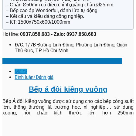
– Chân Ø50mm có điều chỉnh,giằng chân Ø25mm.
– Bếp cao áp Wonderful, đánh lửa tự động.
– Kết cấu và kiểu dáng công nghiệp.
– KT: 1500x750x600/1000mm
Hotline:
0937.858.683 - Zalo: 0937.858.683
Đ/C: 1/7B Đường Linh Đông, Phường Linh Đông, Quận
Thủ Đức, TP. Hồ Chí Minh
Gọi điện xác nhận và giao hàng tận nơi
Mua hàng nhanh
Mô tả
Bình luận/Đánh giá
Bếp á đôi kiềng vuông
Bếp Á đôi kiềng vuông được sử dụng cho các bếp công suất
lớn, thông thường là trường học, xí nghiệp,… sử dụng
xoong, nồi chảo kích thước lớn hơn 250mm