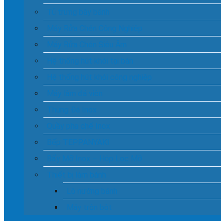
Tủ trưng bày bánh
Máy Rửa Chén Công Nghiệp
Máy Rửa Chén Siêu Âm
Hệ thống hút khói tại bàn
Hệ thống hút khói công nghiệp
Máy làm đá viên
Thùng Đá Inox
Quầy pha chế Inox
Bếp TEPPANYAKI
Bẩy Mỡ Inox – Hộp Lọc Mỡ
Thiết bị làm bánh
Lò nướng bánh
Máy trộn bột