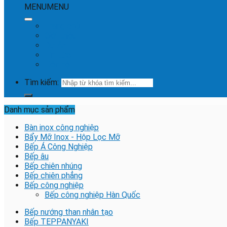
MENU
MENU
Trang chủ
Giới thiệu
Dự Án
Tin tức
Liên hệ
Tìm kiếm:
Danh mục sản phẩm
Bàn inox công nghiệp
Bẩy Mỡ Inox - Hộp Lọc Mỡ
Bếp Á Công Nghiệp
Bếp âu
Bếp chiên nhúng
Bếp chiên phẳng
Bếp công nghiệp
Bếp công nghiệp Hàn Quốc
Bếp nướng than nhân tạo
Bếp TEPPANYAKI