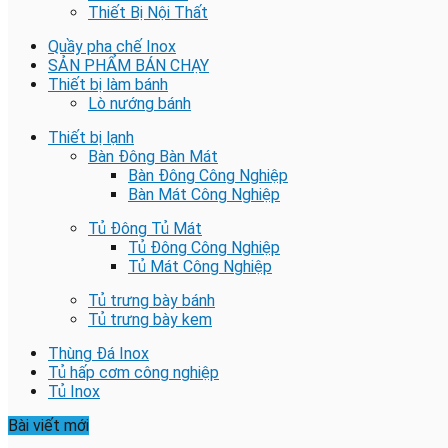
Thiết Bị Nội Thất
Quầy pha chế Inox
SẢN PHẨM BÁN CHẠY
Thiết bị làm bánh
Lò nướng bánh
Thiết bị lạnh
Bàn Đông Bàn Mát
Bàn Đông Công Nghiệp
Bàn Mát Công Nghiệp
Tủ Đông Tủ Mát
Tủ Đông Công Nghiệp
Tủ Mát Công Nghiệp
Tủ trưng bày bánh
Tủ trưng bày kem
Thùng Đá Inox
Tủ hấp cơm công nghiệp
Tủ Inox
Bài viết mới