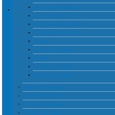
Bếp nướng than nhân tạo
Bếp chiên nhúng
Chưa có sản phẩm trong giỏ hàng.
Bếp công nghiệp Hàn Quốc
Tủ hấp cơm công nghiệp
Tủ Inox
Chậu rửa công nghiệp
Kệ inox
Mương vĩ thoát sàn
Bàn inox công nghiệp
Bàn Đông Công Nghiệp
Bàn Mát Công Nghiệp
Tủ Đông Công Nghiệp
Tủ Mát Công Nghiệp