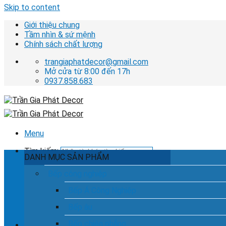
Skip to content
Giới thiệu chung
Tầm nhìn & sứ mệnh
Chính sách chất lượng
trangiaphatdecor@gmail.com
Mở cửa từ 8:00 đến 17h
0937.858.683
Menu
Tìm kiếm:
DANH MỤC SẢN PHẨM
Bếp công nghiệp
Bếp Á Công Nghiệp
Hotline tư vấn dịch vụ
0937.858.683
Bếp âu
Bếp chiên phẳng
Chưa có sản phẩm trong giỏ hàng.