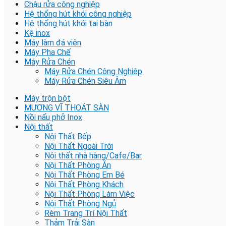
Chậu rửa công nghiệp
Hệ thống hút khói công nghiệp
Hệ thống hút khói tại bàn
Kệ inox
Máy làm đá viên
Máy Pha Chế
Máy Rửa Chén
Máy Rửa Chén Công Nghiệp
Máy Rửa Chén Siêu Âm
Máy trộn bột
MƯƠNG VĨ THOÁT SÀN
Nồi nấu phở Inox
Nội thất
Nội Thất Bếp
Nội Thất Ngoài Trời
Nội thất nhà hàng/Cafe/Bar
Nội Thất Phòng Ăn
Nội Thất Phòng Em Bé
Nội Thất Phòng Khách
Nội Thất Phòng Làm Việc
Nội Thất Phòng Ngủ
Rèm Trang Trí Nội Thất
Thảm Trải Sàn