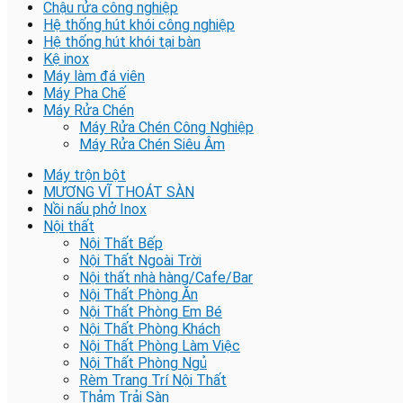
Chậu rửa công nghiệp
Hệ thống hút khói công nghiệp
Hệ thống hút khói tại bàn
Kệ inox
Máy làm đá viên
Máy Pha Chế
Máy Rửa Chén
Máy Rửa Chén Công Nghiệp
Máy Rửa Chén Siêu Âm
Máy trộn bột
MƯƠNG VĨ THOÁT SÀN
Nồi nấu phở Inox
Nội thất
Nội Thất Bếp
Nội Thất Ngoài Trời
Nội thất nhà hàng/Cafe/Bar
Nội Thất Phòng Ăn
Nội Thất Phòng Em Bé
Nội Thất Phòng Khách
Nội Thất Phòng Làm Việc
Nội Thất Phòng Ngủ
Rèm Trang Trí Nội Thất
Thảm Trải Sàn