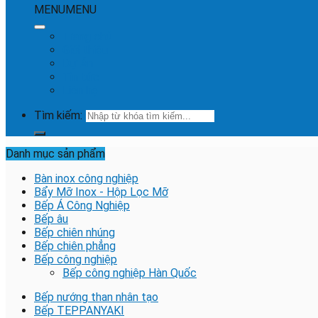
MENU
MENU
Trang chủ
Giới thiệu
Dự Án
Tin tức
Liên hệ
Tìm kiếm:
Danh mục sản phẩm
Bàn inox công nghiệp
Bẩy Mỡ Inox - Hộp Lọc Mỡ
Bếp Á Công Nghiệp
Bếp âu
Bếp chiên nhúng
Bếp chiên phẳng
Bếp công nghiệp
Bếp công nghiệp Hàn Quốc
Bếp nướng than nhân tạo
Bếp TEPPANYAKI