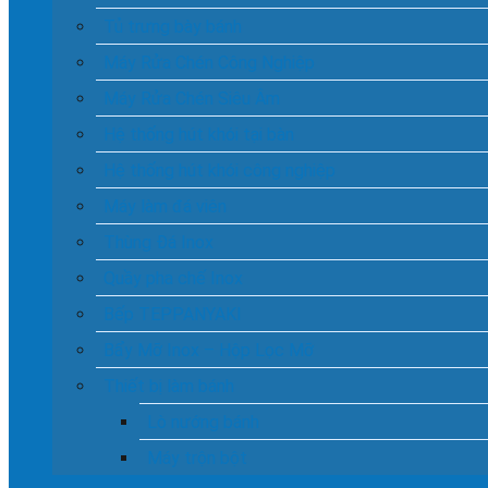
Tủ trưng bày bánh
Máy Rửa Chén Công Nghiệp
Máy Rửa Chén Siêu Âm
Hệ thống hút khói tại bàn
Hệ thống hút khói công nghiệp
Máy làm đá viên
Thùng Đá Inox
Quầy pha chế Inox
Bếp TEPPANYAKI
Bẩy Mỡ Inox – Hộp Lọc Mỡ
Thiết bị làm bánh
Lò nướng bánh
Máy trộn bột