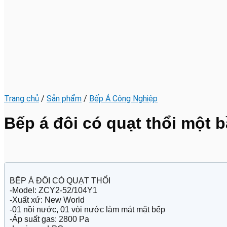
Trang chủ
/
Sản phẩm
/
Bếp Á Công Nghiệp
Bếp á đôi có quạt thổi một 
BẾP Á ĐÔI CÓ QUẠT THỔI
-Model: ZCY2-52/104Y1
-Xuất xứ: New World
-01 nồi nước, 01 vòi nước làm mát mặt bếp
-Áp suất gas: 2800 Pa