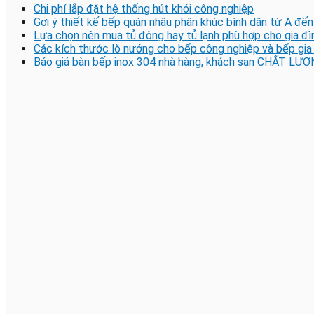
Chi phí lắp đặt hệ thống hút khói công nghiệp
Gợi ý thiết kế bếp quán nhậu phân khúc bình dân từ A đến
Lựa chọn nên mua tủ đông hay tủ lạnh phù hợp cho gia đì
Các kích thước lò nướng cho bếp công nghiệp và bếp gia
Báo giá bàn bếp inox 304 nhà hàng, khách sạn CHẤT LƯỢ