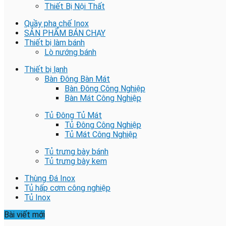
Thiết Bị Nội Thất
Quầy pha chế Inox
SẢN PHẨM BÁN CHẠY
Thiết bị làm bánh
Lò nướng bánh
Thiết bị lạnh
Bàn Đông Bàn Mát
Bàn Đông Công Nghiệp
Bàn Mát Công Nghiệp
Tủ Đông Tủ Mát
Tủ Đông Công Nghiệp
Tủ Mát Công Nghiệp
Tủ trưng bày bánh
Tủ trưng bày kem
Thùng Đá Inox
Tủ hấp cơm công nghiệp
Tủ Inox
Bài viết mới