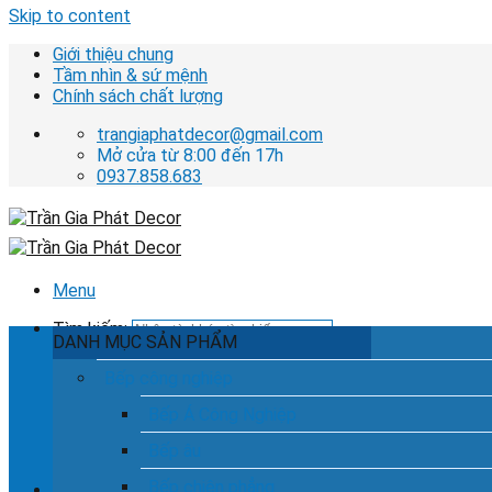
Skip to content
Giới thiệu chung
Tầm nhìn & sứ mệnh
Chính sách chất lượng
trangiaphatdecor@gmail.com
Mở cửa từ 8:00 đến 17h
0937.858.683
Menu
Tìm kiếm:
DANH MỤC SẢN PHẨM
Bếp công nghiệp
Bếp Á Công Nghiệp
Hotline tư vấn dịch vụ
0937.858.683
Bếp âu
Bếp chiên phẳng
Chưa có sản phẩm trong giỏ hàng.