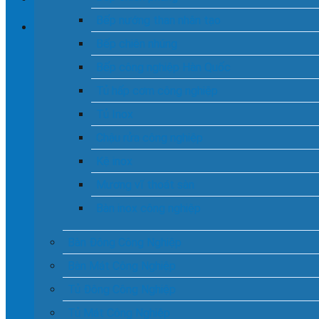
Bếp nướng than nhân tạo
Bếp chiên nhúng
Chưa có sản phẩm trong giỏ hàng.
Bếp công nghiệp Hàn Quốc
Tủ hấp cơm công nghiệp
Tủ Inox
Chậu rửa công nghiệp
Kệ inox
Mương vĩ thoát sàn
Bàn inox công nghiệp
Bàn Đông Công Nghiệp
Bàn Mát Công Nghiệp
Tủ Đông Công Nghiệp
Tủ Mát Công Nghiệp